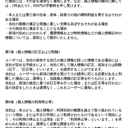
た場合には，その旨を遅滞なく通知します。なお，個人情報の開示に際して
は，1件あたり1，000円の手数料を申し受けます。
・本人または第三者の生命，身体，財産その他の権利利益を害するおそれが
ある場合
・当社の業務の適正な実施に著しい支障を及ぼすおそれがある場合
・その他法令に違反することとなる場合
・前項の定めにかかわらず，履歴情報および特性情報などの個人情報以外の
情報については，原則として開示いたしません。
第7条（個人情報の訂正および削除）
ユーザーは，当社の保有する自己の個人情報が誤った情報である場合には，
当社が定める手続きにより，当社に対して個人情報の訂正，追加または削除
（以下，「訂正等」といいます。）を請求することができます。
当社は，ユーザーから前項の請求を受けてその請求に応じる必要があると判
断した場合には，遅滞なく，当該個人情報の訂正等を行うものとします。
当社は，前項の規定に基づき訂正等を行った場合，または訂正等を行わない
旨の決定をしたときは遅滞なく，これをユーザーに通知します。
第8条（個人情報の利用停止等）
当社は，本人から，個人情報が，利用目的の範囲を超えて取り扱われている
という理由，または不正の手段により取得されたものであるという理由によ
り，その利用の停止または消去（以下，「利用停止等」といいます。）を求
められた場合には，遅滞なく必要な調査を行います。