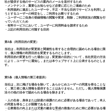
社が提供する他のサービスの案内のメールを送付するため
・メンテナンス，重要なお知らせなど必要に応じたご連絡のため
・利用規約に違反したユーザーや，不正・不当な目的でサービスを利用しよ
うとするユーザーの特定をし，ご利用をお断りするため
・ユーザーにご自身の登録情報の閲覧や変更，削除，ご利用状況の閲覧を行
っていただくため
・有料サービスにおいて，ユーザーに利用料金を請求するため
・上記の利用目的に付随する目的
第4条（利用目的の変更）
当社は，利用目的が変更前と関連性を有すると合理的に認められる場合に限
り，個人情報の利用目的を変更するものとします。
利用目的の変更を行った場合には，変更後の目的について，当社所定の方法
により，ユーザーに通知し，または本ウェブサイト上に公表するものとしま
す。
第5条（個人情報の第三者提供）
当社は，次に掲げる場合を除いて，あらかじめユーザーの同意を得ることな
く，第三者に個人情報を提供することはありません。ただし，個人情報保護
法その他の法令で認められる場合を除きます。
・人の生命，身体または財産の保護のために必要がある場合であって，本人
の同意を得ることが困難であるとき
・公衆衛生の向上または児童の健全な育成の推進のために特に必要がある場