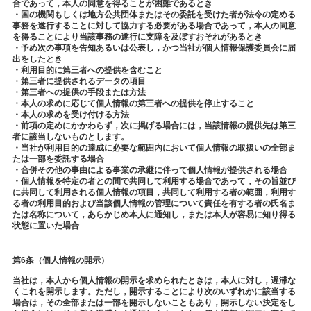
合であって，本人の同意を得ることが困難であるとき
・国の機関もしくは地方公共団体またはその委託を受けた者が法令の定める
事務を遂行することに対して協力する必要がある場合であって，本人の同意
を得ることにより当該事務の遂行に支障を及ぼすおそれがあるとき
・予め次の事項を告知あるいは公表し，かつ当社が個人情報保護委員会に届
出をしたとき
・利用目的に第三者への提供を含むこと
・第三者に提供されるデータの項目
・第三者への提供の手段または方法
・本人の求めに応じて個人情報の第三者への提供を停止すること
・本人の求めを受け付ける方法
・前項の定めにかかわらず，次に掲げる場合には，当該情報の提供先は第三
者に該当しないものとします。
・当社が利用目的の達成に必要な範囲内において個人情報の取扱いの全部ま
たは一部を委託する場合
・合併その他の事由による事業の承継に伴って個人情報が提供される場合
・個人情報を特定の者との間で共同して利用する場合であって，その旨並び
に共同して利用される個人情報の項目，共同して利用する者の範囲，利用す
る者の利用目的および当該個人情報の管理について責任を有する者の氏名ま
たは名称について，あらかじめ本人に通知し，または本人が容易に知り得る
状態に置いた場合
第6条（個人情報の開示）
当社は，本人から個人情報の開示を求められたときは，本人に対し，遅滞な
くこれを開示します。ただし，開示することにより次のいずれかに該当する
場合は，その全部または一部を開示しないこともあり，開示しない決定をし