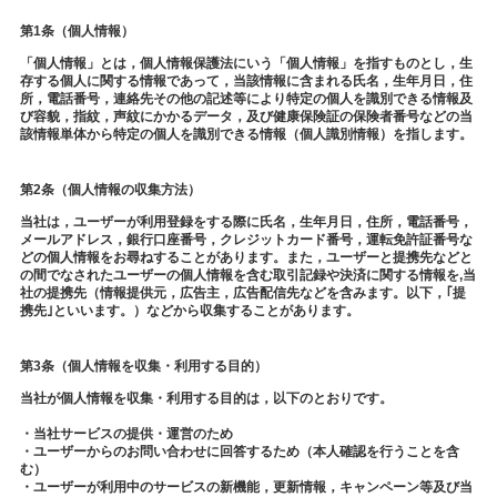
第1条（個人情報）
「個人情報」とは，個人情報保護法にいう「個人情報」を指すものとし，生
存する個人に関する情報であって，当該情報に含まれる氏名，生年月日，住
所，電話番号，連絡先その他の記述等により特定の個人を識別できる情報及
び容貌，指紋，声紋にかかるデータ，及び健康保険証の保険者番号などの当
該情報単体から特定の個人を識別できる情報（個人識別情報）を指します。
第2条（個人情報の収集方法）
当社は，ユーザーが利用登録をする際に氏名，生年月日，住所，電話番号，
メールアドレス，銀行口座番号，クレジットカード番号，運転免許証番号な
どの個人情報をお尋ねすることがあります。また，ユーザーと提携先などと
の間でなされたユーザーの個人情報を含む取引記録や決済に関する情報を,当
社の提携先（情報提供元，広告主，広告配信先などを含みます。以下，｢提
携先｣といいます。）などから収集することがあります。
第3条（個人情報を収集・利用する目的）
当社が個人情報を収集・利用する目的は，以下のとおりです。
・当社サービスの提供・運営のため
・ユーザーからのお問い合わせに回答するため（本人確認を行うことを含
む）
・ユーザーが利用中のサービスの新機能，更新情報，キャンペーン等及び当