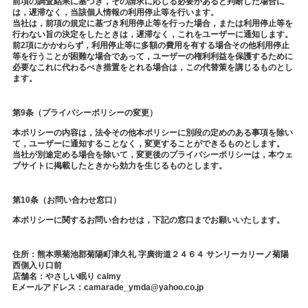
前項の調査結果に基づき，その請求に応じる必要があると判断した場合に
は，遅滞なく，当該個人情報の利用停止等を行います。
当社は，前項の規定に基づき利用停止等を行った場合，または利用停止等を
行わない旨の決定をしたときは，遅滞なく，これをユーザーに通知します。
前2項にかかわらず，利用停止等に多額の費用を有する場合その他利用停止
等を行うことが困難な場合であって，ユーザーの権利利益を保護するために
必要なこれに代わるべき措置をとれる場合は，この代替策を講じるものとし
ます。
第9条（プライバシーポリシーの変更）
本ポリシーの内容は，法令その他本ポリシーに別段の定めのある事項を除い
て，ユーザーに通知することなく，変更することができるものとします。
当社が別途定める場合を除いて，変更後のプライバシーポリシーは，本ウェ
ブサイトに掲載したときから効力を生じるものとします。
第10条（お問い合わせ窓口）
本ポリシーに関するお問い合わせは，下記の窓口までお願いいたします。
住所：熊本県菊池郡菊陽町津久礼 字廣街道２４６４ サンリーカリーノ菊陽
西側入り口前
店舗名：やさしい眠り calmy
Eメールアドレス：camarade_ymda@yahoo.co.jp